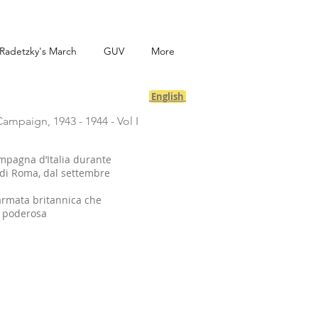
Radetzky's March
GUV
More
English
ampaign, 1943 - 1944 - Vol I
mpagna d’Italia durante
 di Roma, dal settembre
 armata britannica che
a poderosa