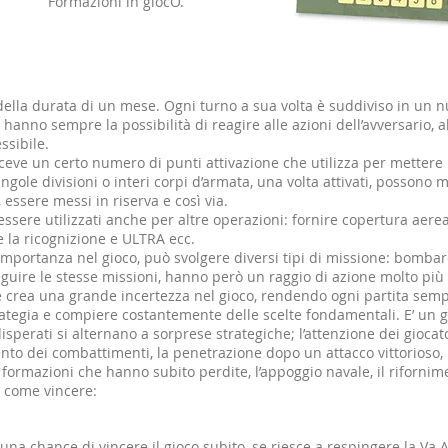
Formazioni in giocO.
ella durata di un mese. Ogni turno a sua volta è suddiviso in un n
 hanno sempre la possibilità di reagire alle azioni dell’avversario, a
ssibile.
 riceve un certo numero di punti attivazione che utilizza per metter
ingole divisioni o interi corpi d’armata, una volta attivati, possono
 essere messi in riserva e così via.
essere utilizzati anche per altre operazioni: fornire copertura aerea,
re la ricognizione e ULTRA ecc.
re importanza nel gioco, può svolgere diversi tipi di missione: bomb
eguire le stesse missioni, hanno però un raggio di azione molto più 
e crea una grande incertezza nel gioco, rendendo ogni partita sempr
rategia e compiere costantemente delle scelte fondamentali. E’ un g
isperati si alternano a sorprese strategiche; l’attenzione dei gioca
to dei combattimenti, la penetrazione dopo un attacco vittorioso, l’us
le formazioni che hanno subito perdite, l’appoggio navale, il riforn
e, come vincere:
una chance di vincere il gioco subito, se riesce a respingere la Va