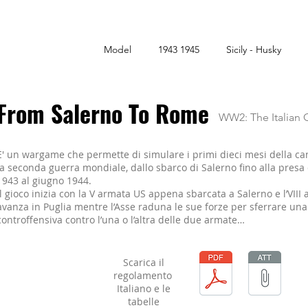
Model
1943 1945
Sicily - Husky
From Salerno To Rome
WW2: The Italian C
E' un wargame che permette di simulare i primi dieci mesi della ca
la seconda guerra mondiale, dallo sbarco di Salerno fino alla presa
1943 al giugno 1944.
Il gioco inizia con la V armata US appena sbarcata a Salerno e l’VIII
avanza in Puglia mentre l’Asse raduna le sue forze per sferrare un
controffensiva contro l’una o l’altra delle due armate…
Scarica il
regolamento
Italiano e le
tabelle