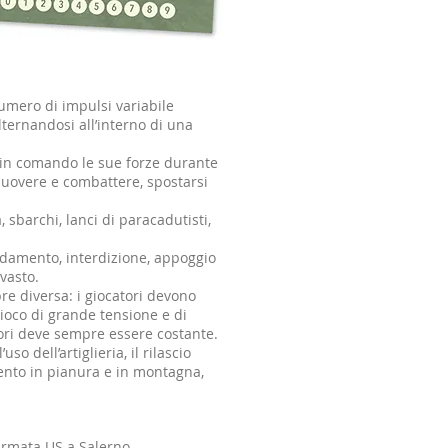
umero di impulsi variabile
lternandosi all’interno di una
e in comando le sue forze durante
 muovere e combattere, spostarsi
 sbarchi, lanci di paracadutisti,
ardamento, interdizione, appoggio
vasto.
e diversa: i giocatori devono
ioco di grande tensione e di
tori deve sempre essere costante.
o dell’artiglieria, il rilascio
imento in pianura e in montagna,
 Armata US a Salerno.