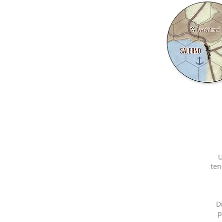
U
ten
D
p