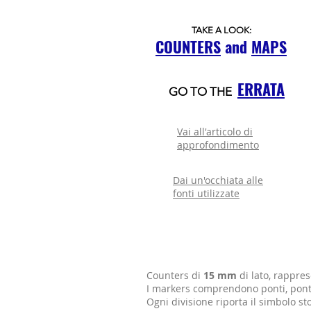
TAKE A LOOK:
COUNTERS
and
MAPS
ERRATA
GO TO THE
Vai all'articolo di
approfondimento
Dai un'occhiata alle
fonti utilizzate
Counters di
15 mm
di lato, rappres
I markers comprendono ponti, ponti 
Ogni divisione riporta il simbolo st