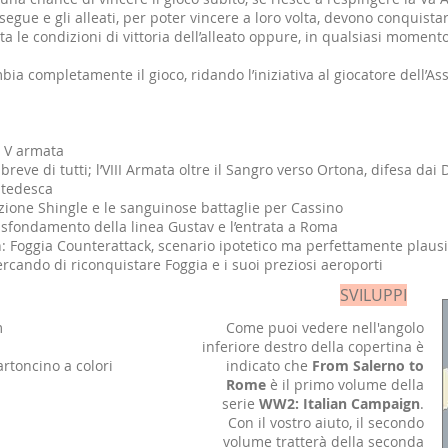
osegue e gli alleati, per poter vincere a loro volta, devono conquis
ita le condizioni di vittoria dell’alleato oppure, in qualsiasi momento
bia completamente il gioco, ridando l’iniziativa al giocatore dell
a V armata
breve di tutti; l’VIII Armata oltre il Sangro verso Ortona, difesa dai 
 tedesca
zione Shingle e le sanguinose battaglie per Cassino
sfondamento della linea Gustav e l’entrata a Roma
: Foggia Counterattack, scenario ipotetico ma perfettamente plausi
ercando di riconquistare Foggia e i suoi preziosi aeroporti
SVILUPPI
m
Come puoi vedere nell'angolo
inferiore destro della copertina è
artoncino a colori
indicato che
From Salerno to
Rome
è il primo volume della
serie
WW2: Italian Campaign
.
Con il vostro aiuto, il secondo
volume tratterà della seconda