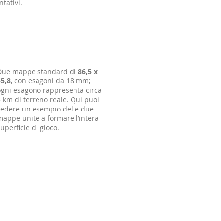
ntativi.
Due mappe standard di
86,5 x
55,8
, con esagoni da 18 mm;
ogni esagono rappresenta circa
5 km di terreno reale. Qui puoi
vedere un esempio delle due
mappe unite a formare l’intera
superficie di gioco.