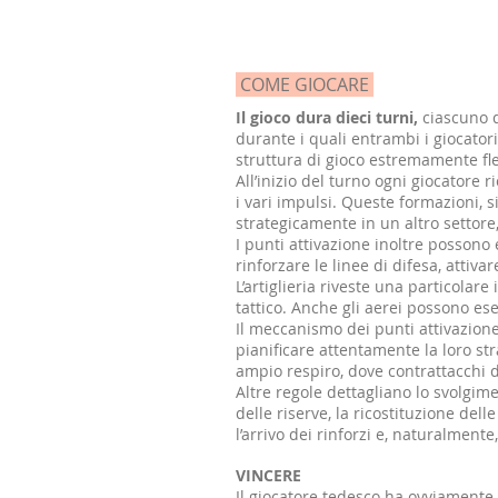
COME GIOCARE
Il gioco dura dieci turni,
ciascuno d
durante i quali entrambi i giocatori
struttura di gioco estremamente fle
All’inizio del turno ogni giocatore
i vari impulsi. Queste formazioni, s
strategicamente in un altro settore,
I punti attivazione inoltre possono 
rinforzare le linee di difesa, attiva
L’artiglieria riveste una particola
tattico. Anche gli aerei possono es
Il meccanismo dei punti attivazion
pianificare attentamente la loro st
ampio respiro, dove contrattacchi d
Altre regole dettagliano lo svolgimen
delle riserve, la ricostituzione del
l’arrivo dei rinforzi e, naturalment
VINCERE
Il giocatore tedesco ha ovviamente 