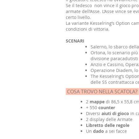
Se il tedesco non vince il gioco pr
armate dell’Asse. L’Asse vince se ev
certo livello.
La variante Kesselring’s Option cam
condizioni di vittoria.
SCENARI
Salerno, lo sbarco dell
Ortona, lo scenario più 
divisione paracadutisti
Anzio e Cassino, Opera
Operazione Diadem, lo 
The Kesselring’s Option
delle SS contrattacca c
COSA TROVO NELLA SCATOLA?
2
mappe
di 86,5 x 55,8 c
+ 550
counter
Diversi
aiuti di gioco
in c
2 display delle Armate
Libretto delle regole
Un
dado
a sei facce