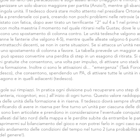
ganizzare un solo sbarco maggiore per partita (Anzio?), mentre gli sbarc
ingola unità. Il tedesco dovrà stare molto attento nel presidiare Ortona
vada a prendersele coi parà, creando non pochi problemi nelle retrovie 
tato con fatica, dopo aver tirato un terrificante “2” sul 4 a 1 nel primo 
 con molta maestria il momento nel quale ritirarsi nella Gustav, dove le u
cono uno spostamento di colonna contro. Le unità tedesche valgono as
anne le fanterie che valgono 4-5), mentre quelle alleate valgono 6 punti. D
trattacchi decenti, se non in certe situazioni. Se si attacca un'unità ne
e uno spostamento di colonna a favore. La tabella prevede un maggior att
 può spesso convertire una perdita di step in un esagono di ritirata. Si 
oni gratuite che consentono, una volta per impulso, di attivare uno stack
na formazione. Inoltre ci sono le attivazioni di... “emergenza” (Task Force
esco), che consentono, spendendo un PA, di attivare tutte le unità in 
esagono e in quelli adiacenti (tedesco).
gole sui rimpiazzi. In pratica ogni divisione può recuperare uno step di
fanteria, ricognitori, ecc.) all'inizio di ogni turno. Questo valore raddopp
 delle unità della formazione è in riserva. Il tedesco dovrà sempre sfru
ificando di avere in riserva per fine turno un'unità per ciascuna delle di
ia sono ben articolate e prendono in considerazione l'eventuale conquis
 alleati dal lato nord della mappa e le perdite subite da entrambe le p
primermi sul bilanciamento del gioco e non potrei farlo in ogni caso sul
lo andamento delle condizioni del tempo nel turno 2 (una probabilità su
del genere!).