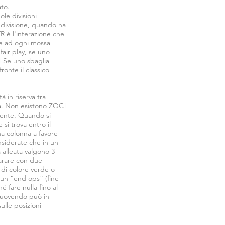
ato.
le divisioni
 divisione, quando ha
TR è l'interazione che
ire ad ogni mossa
air play, se uno
! Se uno sbaglia
onte il classico
à in riserva tra
ità. Non esistono ZOC!
cente. Quando si
 si trova entro il
na colonna a favore
nsiderate che in un
a alleata valgono 3
parare con due
 di colore verde o
 un “end ops” (fine
 fare nulla fino al
 muovendo può in
ulle posizioni