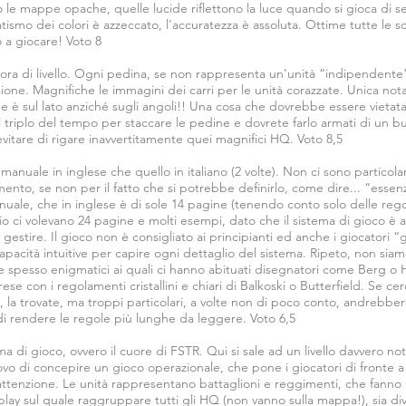
le mappe opache, quelle lucide riflettono la luce quando si gioca di s
tismo dei colori è azzeccato, l'accuratezza è assoluta. Ottime tutte le sc
o a giocare! Voto 8
ncora di livello. Ogni pedina, se non rappresenta un'unità “indipendente
isione. Magnifiche le immagini dei carri per le unità corazzate. Unica nota
ne è sul lato anziché sugli angoli!! Una cosa che dovrebbe essere vietat
 triplo del tempo per staccare le pedine e dovrete farlo armati di un bu
vitare di rigare inavvertitamente quei magnifici HQ. Voto 8,5
il manuale in inglese che quello in italiano (2 volte). Non ci sono particola
ento, se non per il fatto che si potrebbe definirlo, come dire... “essen
nuale, che in inglese è di sole 14 pagine (tenendo conto solo delle rego
zio ci volevano 24 pagine e molti esempi, dato che il sistema di gioco 
gestire. Il gioco non è consigliato ai principianti ed anche i giocatori
 capacità intuitive per capire ogni dettaglio del sistema. Ripeto, non siam
 e spesso enigmatici ai quali ci hanno abituati disegnatori come Berg 
e con i regolamenti cristallini e chiari di Balkoski o Butterfield. Se ce
, la trovate, ma troppi particolari, a volte non di poco conto, andrebbe
 di rendere le regole più lunghe da leggere. Voto 6,5
ema di gioco, ovvero il cuore di FSTR. Qui si sale ad un livello davvero no
o di concepire un gioco operazionale, che pone i giocatori di fronte a
tenzione. Le unità rappresentano battaglioni e reggimenti, che fanno 
splay sul quale raggruppare tutti gli HQ (non vanno sulla mappa!), sia div