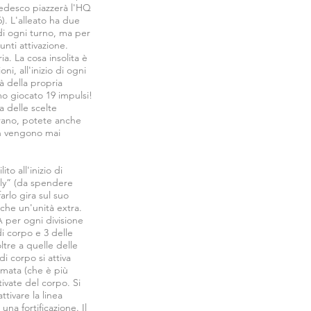
 tedesco piazzerà l'HQ
). L'alleato ha due
 di ogni turno, ma per
unti attivazione.
a. La cosa insolita è
i, all'inizio di ogni
à della propria
mo giocato 19 impulsi!
a delle scelte
parano, potete anche
on vengono mai
o all'inizio di
olly” (da spendere
rlo gira sul suo
nche un'unità extra.
A per ogni divisione
di corpo e 3 delle
ltre a quelle delle
di corpo si attiva
armata (che è più
tivate del corpo. Si
tivare la linea
na fortificazione. Il