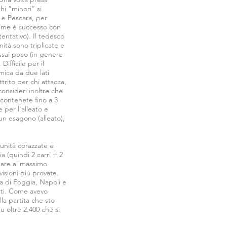
hi “minori” si
 e Pescara, per
(a me è successo con
tentativo). Il tedesco
nità sono triplicate e
sai poco (in genere
ifficile per il
mica da due lati
rito per chi attacca,
consideri inoltre che
 contenete fino a 3
 per l'alleato e
un esagono (alleato),
 unità corazzate e
ia (quindi 2 carri + 2
ttare al massimo
visioni più provate.
ta di Foggia, Napoli e
arti. Come avevo
la partita che sto
 oltre 2.400 che si