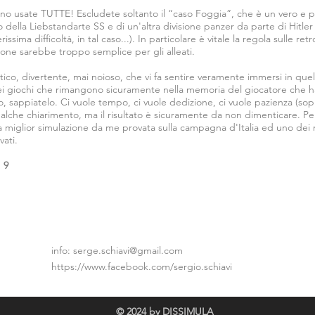
nno usate TUTTE! Escludete soltanto il “caso Foggia”, che è un vero e p
nvio della Liebstandarte SS e di un'altra divisione panzer da parte di Hitler
sima difficoltà, in tal caso...). In particolare è vitale la regola sulle r
zione sarebbe troppo semplice per gli alleati.
ico, divertente, mai noioso, che vi fa sentire veramente immersi in quell
ei giochi che rimangono sicuramente nella memoria del giocatore che ha 
, sappiatelo. Ci vuole tempo, ci vuole dedizione, ci vuole pazienza (sopr
qualche chiarimento, ma il risultato è sicuramente da non dimenticare. P
 miglior simulazione da me provata sulla campagna d'Italia ed uno dei m
vati.
 9
info: serge.schiavi@gmail.com
https://www.facebook.com/sergio.schiavi
© 2024 by DISSIMULA