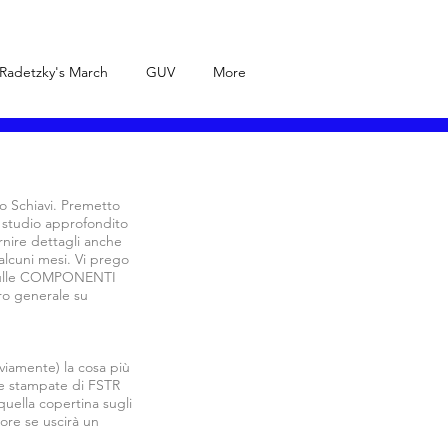
Radetzky's March
GUV
More
io Schiavi. Premetto
 studio approfondito
rnire dettagli anche
 alcuni mesi. Vi prego
e sulle COMPONENTI
dro generale su
viamente) la cosa più
pie stampate di FSTR
quella copertina sugli
lore se uscirà un