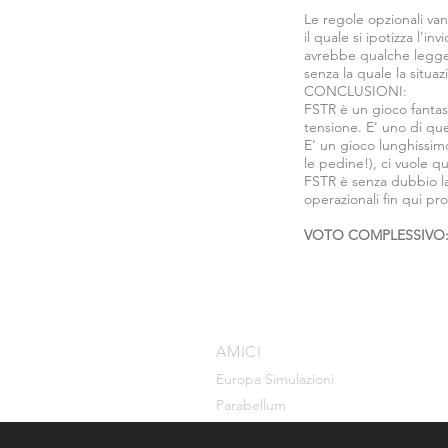
Le regole opzionali va
il quale si ipotizza l'i
avrebbe qualche leggeris
senza la quale la situa
CONCLUSIONI:
FSTR è un gioco fantast
tensione. E' uno di qu
E' un gioco lunghissimo
le pedine!), ci vuole 
FSTR è senza dubbio la
operazionali fin qui pro
VOTO COMPLESSIVO:
AMICI
Europa Simulazioni
Parabellum