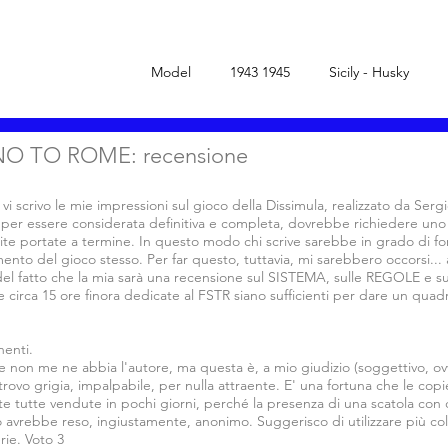
Model
1943 1945
Sicily - Husky
O TO ROME: recensione
i scrivo le mie impressioni sul gioco della Dissimula, realizzato da Serg
per essere considerata definitiva e completa, dovrebbe richiedere uno
tite portate a termine. In questo modo chi scrive sarebbe in grado di fo
mento del gioco stesso. Per far questo, tuttavia, mi sarebbero occorsi...
 del fatto che la mia sarà una recensione sul SISTEMA, sulle REGOLE 
 circa 15 ore finora dedicate al FSTR siano sufficienti per dare un qua
nenti.
e non me ne abbia l'autore, ma questa è, a mio giudizio (soggettivo, ov
trovo grigia, impalpabile, per nulla attraente. E' una fortuna che le co
e tutte vendute in pochi giorni, perché la presenza di una scatola con 
lo avrebbe reso, ingiustamente, anonimo. Suggerisco di utilizzare più co
rie. Voto 3