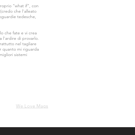
roprio “what if”, con
 (credo che l'alleato
etroguardie tedesche,
o che fate e vi crea
l'ardire di provarlo.
attutto nel tagliare
er quanto mi riguarda
igliori sistemi
We Love Maps