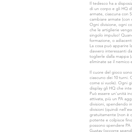
Il tedesco ha a disposi
di un corpo e gli HQ d
armate, ciascuna con 5 r
cambiare armate (con co
Ogni divisione, ogni co
che le artiglierie veng
singolo impulso! Quando
formazione, o adiacenti
La cosa può apparire la
davvero interessanti da
toglierle dalla mappa 
eliminate se il nemico 
Il cuore del gioco sono
ciascuno dei 10 turni. 
come si vuole). Ogni g
display gli HQ che inte
Può essere un'unità ind
attivata, più un PA agg
divisioni, spendendo in
divisioni (quindi nell'es
gratuitamente (non è co
potente e colpisce fino 
possono spendere PA an
Gustav (occorre spender