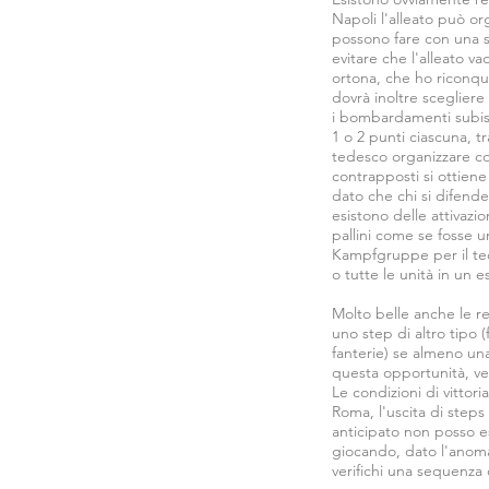
Napoli l'alleato può or
possono fare con una s
evitare che l'alleato 
ortona, che ho riconquis
dovrà inoltre scegliere
i bombardamenti subis
1 o 2 punti ciascuna, tr
tedesco organizzare con
contrapposti si ottien
dato che chi si difende
esistono delle attivazi
pallini come se fosse u
Kampfgruppe per il ted
o tutte le unità in un 
Molto belle anche le re
uno step di altro tipo (
fanterie) se almeno una
questa opportunità, ver
Le condizioni di vittor
Roma, l'uscita di steps
anticipato non posso es
giocando, dato l'anoma
verifichi una sequenza 