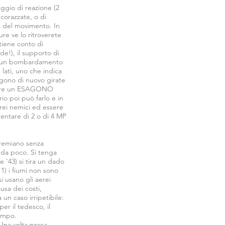
aggio di reazione (2
corazzate, o di
à del movimento. In
ure ve lo ritroverete
 tiene conto di
ede!), il supporto di
are un bombardamento
lati, uno che indica
engono di nuovo girate
tivare un ESAGONO
o poi può farlo e in
rei nemici ed essere
mentare di 2 o di 4 MP
premiano senza
 da poco. Si tenga
 '43) si tira un dado
 1) i fiumi non sono
si usano gli aerei
ausa dei costi,
un caso irripetibile:
r il tedesco, il
tempo.
 Una volta presa