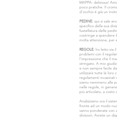
MAPPA: deliziosa! Amo 
poco pratiche. Il croma
d'occhio è già un invit
PEDINE
: qui si sale a
specifico della sua div
fustellatura delle pedi
costringe a spendere il
molta attenzione, per e
REGOLE
: ho letto sia 
problemi con il regolam
l'impressione che il ma
stringato. A mio giudi
e non sempre facile da 
utilizzare tutte le loro
regolamenti incasinati
siamo nemmeno alle pres
nelle regole, in genere
più articolato, a costo
Analizziamo ora il sist
fronte ad un modo nuov
vanno ponderate con at
divisioni. Avrete un di