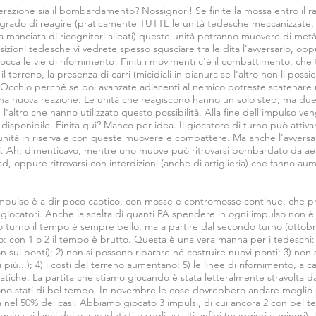
erazione sia il bombardamento? Nossignori! Se finite la mossa entro il r
n grado di reagire (praticamente TUTTE le unità tedesche meccanizzate, 
na manciata di ricognitori alleati) queste unità potranno muovere di met
sizioni tedesche vi vedrete spesso sgusciare tra le dita l'avversario, opp
locca le vie di rifornimento! Finiti i movimenti c'è il combattimento, che
l terreno, la presenza di carri (micidiali in pianura se l'altro non li possi
cc. Occhio perché se poi avanzate adiacenti al nemico potreste scaten
a nuova reazione. Le unità che reagiscono hanno un solo step, ma due 
e, l'altro che hanno utilizzato questo possibilità. Alla fine dell'impulso v
ne disponibile. Finita qui? Manco per idea. Il giocatore di turno può at
nità in riserva e con queste muovere e combattere. Ma anche l'avversari
i. Ah, dimenticavo, mentre uno muove può ritrovarsi bombardato da ae
ad, oppure ritrovarsi con interdizioni (anche di artiglieria) che fanno au
impulso è a dir poco caotico, con mosse e contromosse continue, che 
 giocatori. Anche la scelta di quanti PA spendere in ogni impulso non è
 turno il tempo è sempre bello, ma a partire dal secondo turno (ottobre
lso: con 1 o 2 il tempo è brutto. Questa è una vera manna per i tedeschi:
on sui ponti); 2) non si possono riparare né costruire nuovi ponti; 3) non 
 più...); 4) i costi del terreno aumentano; 5) le linee di rifornimento, a c
iche. La partita che stiamo giocando è stata letteralmente stravolta da 
ono stati di bel tempo. In novembre le cose dovrebbero andare meglio pe
a nel 50% dei casi. Abbiamo giocato 3 impulsi, di cui ancora 2 con bel 
ole sui lanci dei paracadutisti e sugli assalti anfibi (maggiori e minori).