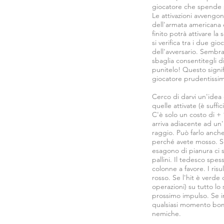
giocatore che spende più
Le attivazioni avvengon
dell'armata americana 
finito potrà attivare la
si verifica tra i due g
dell'avversario. Sembra
sbaglia consentitegli d
punitelo! Questo signif
giocatore prudentissimo
Cerco di darvi un'idea 
quelle attivate (è suff
C'è solo un costo di 
arriva adiacente ad un'u
raggio. Può farlo anche
perché avete mosso. Se 
esagono di pianura ci s
pallini. Il tedesco spe
colonne a favore. I ris
rosso. Se l'hit è verd
operazioni) su tutto lo
prossimo impulso. Se i
qualsiasi momento bomba
nemiche.