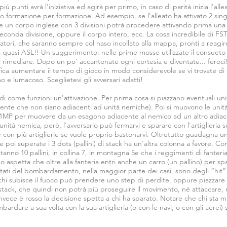
 punti avrà l'iniziativa ed agirà per primo, in caso di parità inizia l'alle
o formazione per formazione. Ad esempio, se l'alleato ha attivato 2 singo
e un corpo inglese con 3 divisioni potrà procedere attivando prima una
 seconda divisione, oppure il corpo intero, ecc. La cosa incredibile di FS
iocatori, che saranno sempre col naso incollato alla mappa, pronti a reag
 quasi ASL!! Un suggerimento: nelle prime mosse utilizzate il consueto f
i rimediare. Dopo un po' accantonate ogni cortesia e diventate... feroci
ica aumentare il tempo di gioco in modo considerevole se vi trovate di fr
 e lumacoso. Sceglietevi gli avversari adatti!
di come funzioni un'attivazione. Per prima cosa si piazzano eventuali unit
iciente che non siano adiacenti ad unità nemiche). Poi si muovono le un
+ 1MP per muovere da un esagono adiacente al nemico ad un altro adia
nità nemica, però, l'avversario può fermarvi e sparare con l'artiglieria se
 con più artiglierie se vuole proprio bastonarvi. Oltretutto guadagna u
poi superate i 3 dots (pallini) di stack ha un'altra colonna a favore. Co
tanno 10 pallini, in collina 7, in montagna 5e che i reggimenti di fanteri
sso aspetta che oltre alla fanteria entri anche un carro (un pallino) per s
ultati del bombardamento, nella maggior parte dei casi, sono degli “hit”
e chi subisce il fuoco può prendere uno step di perdite, oppure piazzare
 stack, che quindi non potrà più proseguire il movimento, né attaccare, né
nvece è rosso la decisione spetta a chi ha sparato. Notare che chi sta
rdare a sua volta con la sua artiglieria (o con le navi, o con gli aerei) s