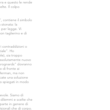
era e questo le rende
elte. Il colpo
”, contiene il simbolo
 stonata: la
a per legge. Vi
on taglierino e di
ri contraddizioni o
ziale”. Ho
le), sia troppo
è assolutamente nuovo
 “grognards” dovranno
o di fronte ai
o Herman, ma non
rcate una soluzione
ro spiegati in modo
tevole. Siamo di
 dilemmi e scelte che
parte in genere di
isionali che di corpo.