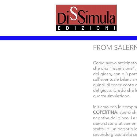
FROM SALERN
Come avevo anticipato v
che una “recensione”, 
del gioco, con più par
sull'eventuale bilancia
quindi di tener conto
del gioco. Credo che le
questa simulazione.
Iniziamo con le compo
COPERTINA
: spero ch
negativa del gioco. La 
siano state praticament
scaffali di un negozio 
secondo gioco della se