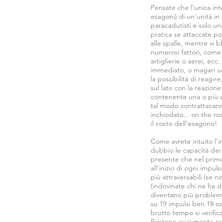
Pensate che l'unica int
esagoni) di un'unità i
paracadutisti e solo u
pratica se attaccate po
alle spalle, mentre vi b
numerosi fattori, come i
artiglierie o aerei, e
immediato, o magari un
la possibilità di reagir
sul lato con la reazio
contenente una o più u
tal modo contrattacarv
inchiodato... on the ro
il costo dell'esagono!
Come avrete intuito l'
dubbio le capacità dei
presente che nel primo
all'inizio di ogni impu
più attraversabili (se n
(indovinate chi ne ha di
diventano più problemat
su 19 impulsi ben 18 s
brutto tempo si verific
Esistono ovviamente reg